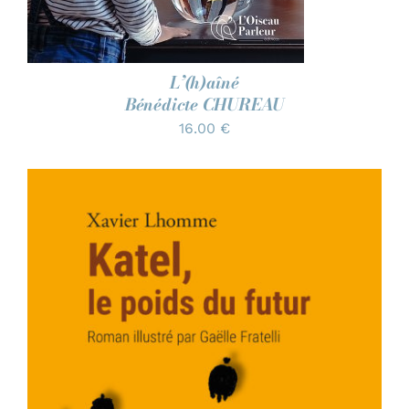
L’(h)aîné
Bénédicte CHUREAU
16.00
€