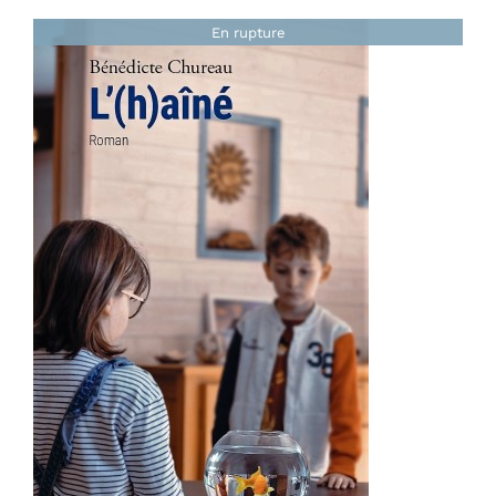
En rupture
Note
4.86
sur
DÉTAILS
5