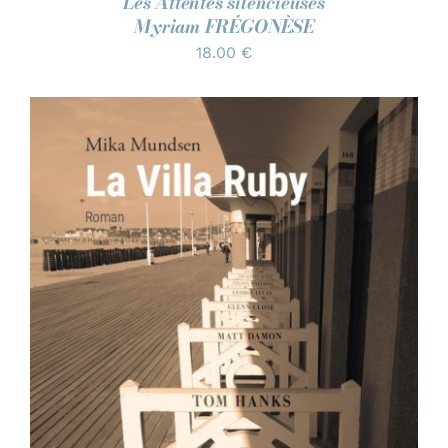
Les Attentes silencieuses
Myriam FRÉGONÈSE
18.00
€
AJOUTER AU PANIER
/
DÉTAILS