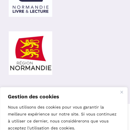
Gestion des cookies
Nous utilisons des cookies pour vous garantir la
Copyright 2023 – L’Oiseau Parleur Editions |
Site réalisé par
meilleure expérience sur notre site. Si vous continuez
Charline Budor
|
Création graphique par Nelly Chaillot
|
Site
à utiliser ce dernier, nous considérerons que vous
hébergé par Easy w3
acceptez l'utilisation des cookies.