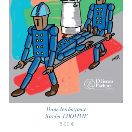
AJOUTER AU PANIER
/
DÉTAILS
Dans les boyaux
Xavier LHOMME
18.00
€