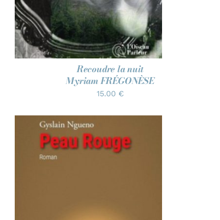
Recoudre la nuit
Myriam FRÉGONÈSE
15.00
€