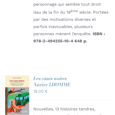
personnage qui semble tout droit
ème
issu de la fin du 19
siècle. Portées
par des motivations diverses et
parfois inavouables, plusieurs
personnes mènent l’enquête.
ISBN :
978-2-494255-10-4
648 p.
Les cases noires
Xavier LHOMME
AJOUTER
18.00
€
AU
PANIER
/
DÉTAILS
Nouvelles. 13 histoires tendres,