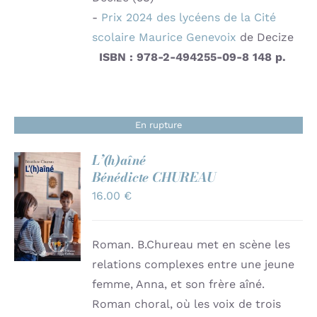
-
Prix
2024
des lycéens de la Cité
scolaire Maurice Genevoix
de Decize
ISBN : 978-2-494255-09-8
148 p.
En rupture
L’(h)aîné
Bénédicte CHUREAU
16.00
€
Note
4.86
sur
DÉTAILS
5
Roman. B.Chureau met en scène les
relations complexes entre une jeune
femme, Anna, et son frère aîné.
Roman choral, où les voix de trois