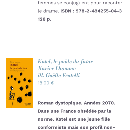
femmes se conjuguent pour raconter
le drame.
ISBN : 978-2-494255-04-3
128 p.
Katel, le poids du futur
Xavier Lhomme
AJOUTER
ill. Gaëlle Fratelli
AU
18.00
€
PANIER
/
DÉTAILS
Roman dystopique. Années 2070.
Dans une France obsédée par la
norme, Katel est une jeune fille
conformiste mais son profil non-