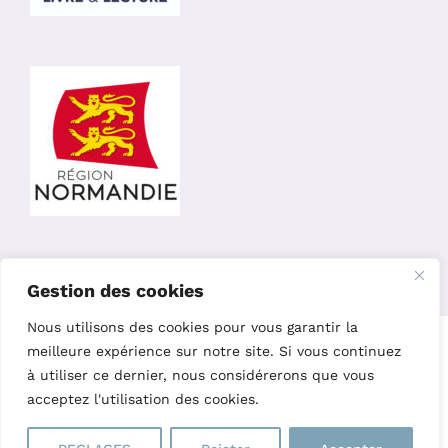
Gestion des cookies
Nous utilisons des cookies pour vous garantir la
Copyright 2023 – L’Oiseau Parleur Editions |
Site réalisé par
meilleure expérience sur notre site. Si vous continuez
Charline Budor
|
Création graphique par Nelly Chaillot
|
Site
à utiliser ce dernier, nous considérerons que vous
hébergé par Easy w3
acceptez l'utilisation des cookies.