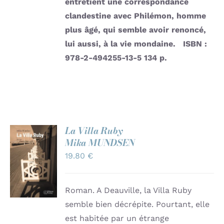
entretient une correspondance
clandestine avec Philémon, homme
plus âgé, qui semble avoir renoncé,
lui aussi, à la vie mondaine.
ISBN :
978-2-494255-13-5
134 p.
La Villa Ruby
Mika MUNDSEN
AJOUTER
AU
19.80
€
PANIER
/
DÉTAILS
Roman. A Deauville, la Villa Ruby
semble bien décrépite. Pourtant, elle
est habitée par un étrange