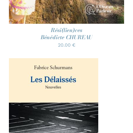
Rési(lien)ces
Bénédicte CHUREAU
20.00
€
AJOUTER AU PANIER
/