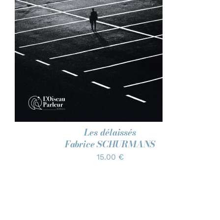
DÉTAILS
Les délaissés
Fabrice SCHURMANS
15.00
€