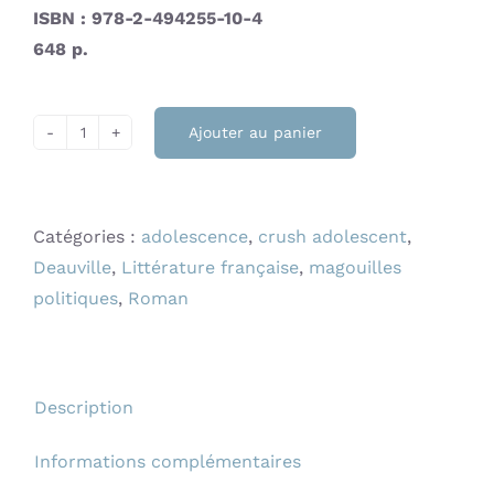
ISBN : 978-2-494255-10-4
648 p.
Ajouter au panier
quantité
de
La
Catégories :
adolescence
,
crush adolescent
,
Villa
Deauville
,
Littérature française
,
magouilles
Ruby
politiques
,
Roman
Mika
MUNDSEN
Description
Informations complémentaires