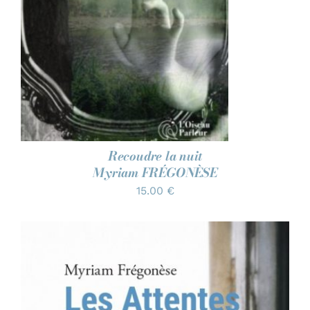
Recoudre la nuit
Myriam FRÉGONÈSE
15.00
€