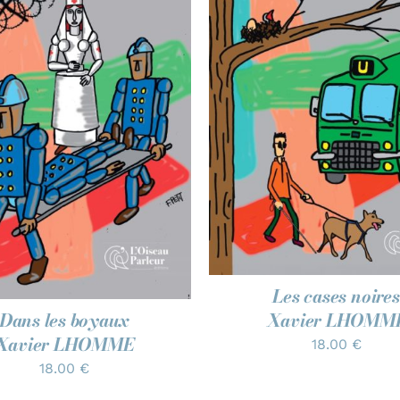
AJOUTER AU PANIER
OUTER AU PANIER
/
APERÇU
APERÇU
Les cases noires
Xavier LHOMM
Dans les boyaux
Xavier LHOMME
18.00
€
18.00
€