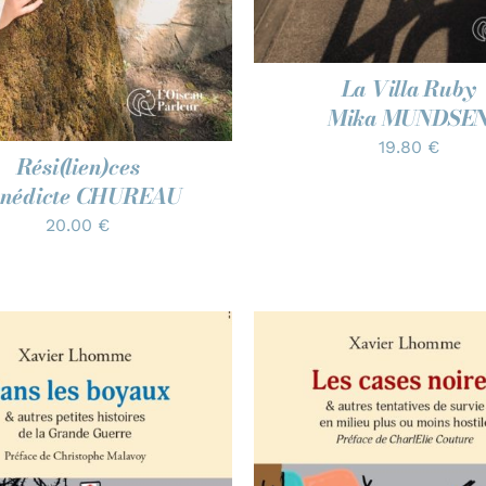
La Villa Ruby
Mika MUNDSE
19.80
€
Rési(lien)ces
nédicte CHUREAU
20.00
€