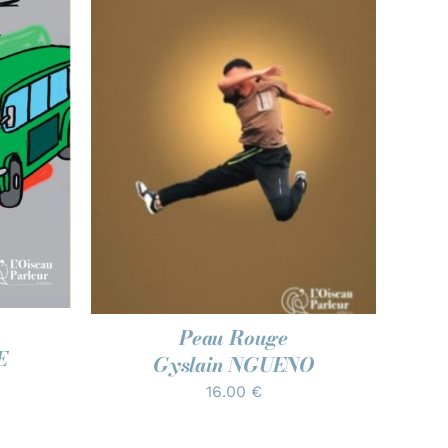
/
AJOUTER AU PANIER
/
APERÇU
Peau Rouge
E
Gyslain NGUENO
16.00
€