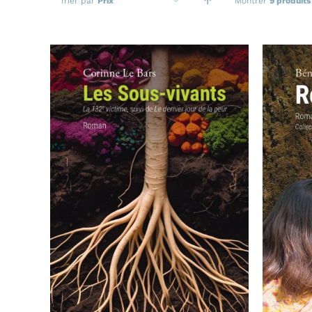
Trier par
Prix
Montrer
9 produits
AJ
AJOUTER AU PANIER
/
APERÇU