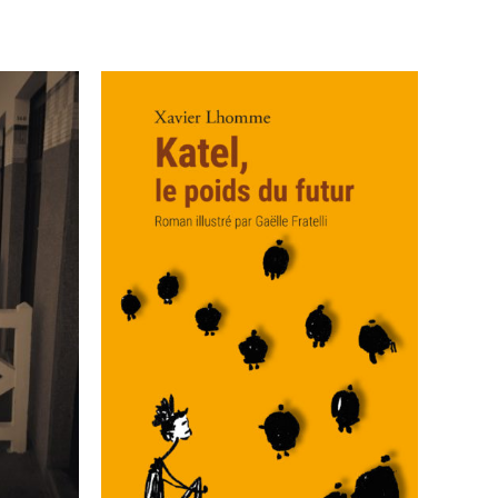
/
AJOUTER AU PANIER
/
APERÇU