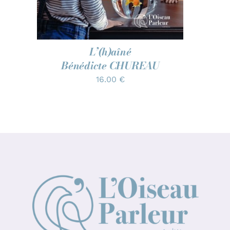
L’(h)aîné
Bénédicte CHUREAU
16.00
€