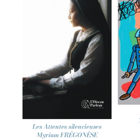
AJ
AJOUTER AU PANIER
/
APERÇU
Les Attentes silencieuses
Myriam FRÉGONÈSE