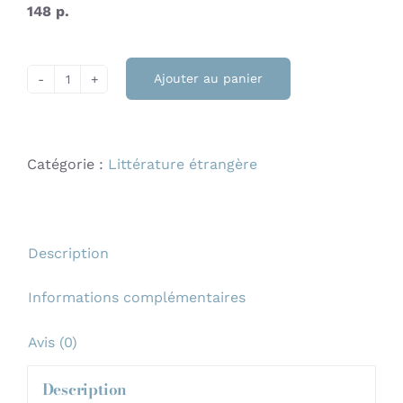
148 p.
Ajouter au panier
quantité
de
Images
Catégorie :
Littérature étrangère
sans
paroles
Rafael
ROQUE
Description
REBAZA
Informations complémentaires
Avis (0)
Description