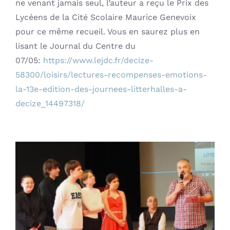
ne venant jamais seul, l’auteur a reçu le Prix des
Contact
Lycéens de la Cité Scolaire Maurice Genevoix
pour ce même recueil. Vous en saurez plus en
lisant le Journal du Centre du
07/05:
https://www.lejdc.fr/decize-
58300/loisirs/lectures-recompenses-emotions-
la-13e-edition-des-journees-litterhalles-a-
decize_14497318/