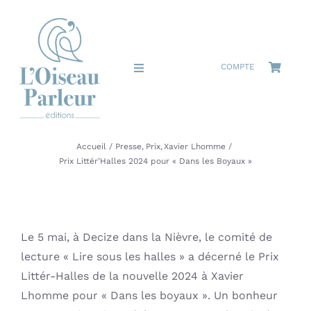
Passer
au
contenu
COMPTE
Toggle
Navigation
Accueil
Accueil
Presse
Prix
Xavier Lhomme
La Maison
Prix Littér’Halles 2024 pour « Dans les Boyaux »
Le catalogue
Les auteurs
Le 5 mai, à Decize dans la Nièvre, le comité de
lecture « Lire sous les halles » a décerné le Prix
Littér-Halles de la nouvelle 2024 à Xavier
Actualités
Lhomme pour « Dans les boyaux ». Un bonheur