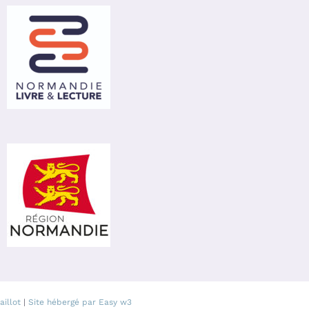
aillot
|
Site hébergé par Easy w3