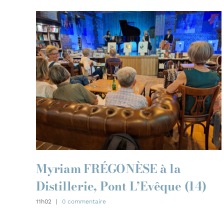
Myriam FRÉGONÈSE à la
Distillerie, Pont L’Evêque (14)
11h02
|
0 commentaire