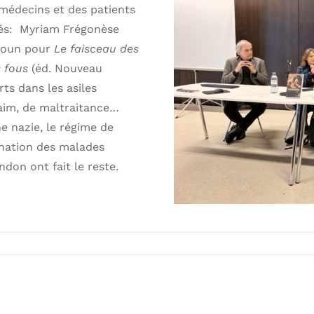
 médecins et des patients
ités: Myriam Frégonèse
ttoun pour
Le faisceau des
s fous
(éd. Nouveau
ts dans les asiles
faim, de maltraitance…
e nazie, le régime de
ination des malades
ndon ont fait le reste.