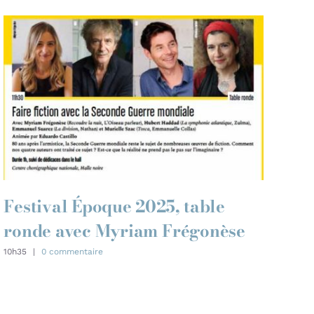
Festival Époque 2025, table
ronde avec Myriam Frégonèse
My
10h35
|
0 commentaire
Di
11h0