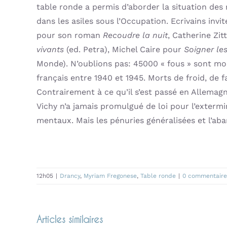
table ronde a permis d’aborder la situation des
dans les asiles sous l’Occupation. Ecrivains inv
pour son roman
Recoudre la nuit
, Catherine Zi
vivants
(ed. Petra), Michel Caire pour
Soigner le
Monde). N’oublions pas: 45000 « fous » sont mor
français entre 1940 et 1945. Morts de froid, de 
Contrairement à ce qu’il s’est passé en Allemagn
Vichy n’a jamais promulgué de loi pour l’exterm
mentaux. Mais les pénuries généralisées et l’aba
12h05
|
Drancy
,
Myriam Fregonese
,
Table ronde
|
0 commentaire
Articles similaires