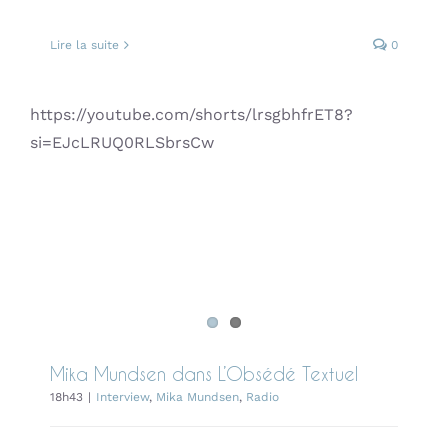
Lire la suite
0
https://youtube.com/shorts/lrsgbhfrET8?
si=EJcLRUQ0RLSbrsCw
Mika Mundsen dans L’Obsédé
Textuel
Interview
Mika Mundsen
Radio
Mika Mundsen dans L’Obsédé Textuel
18h43
|
Interview
,
Mika Mundsen
,
Radio