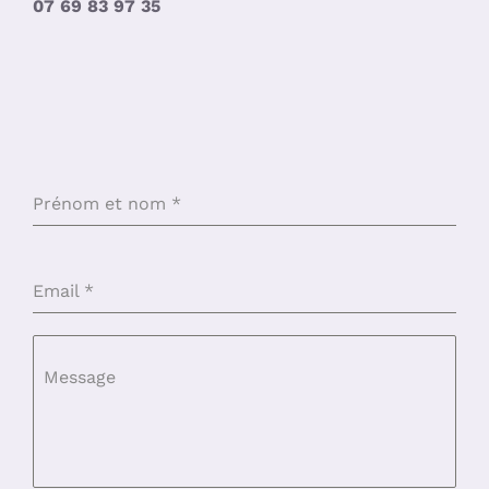
07 69 83 97 35
Prénom et nom
*
Email
*
Message