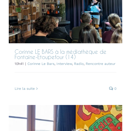
Contact
médiathèque de Fontaine-
Etoupefour (14)
Corinne Le Bars
Interview
Radio
Rencontre auteur
Corinne LE BARS à la médiathèque de
Fontaine-Etoupefour (14)
10h41
|
Corinne Le Bars
,
Interview
,
Radio
,
Rencontre auteur
Lire la suite
0