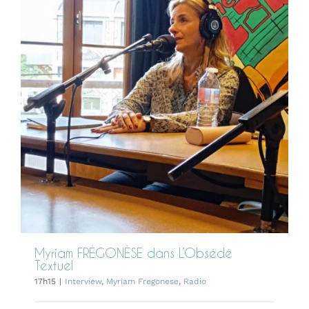
Myriam FRÉGONÈSE dans
L’Obsédé Textuel
Interview
Myriam Fregonese
Radio
Myriam FRÉGONÈSE dans L’Obsédé
Textuel
17h15
|
Interview
,
Myriam Fregonese
,
Radio