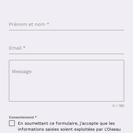
Prénom et nom
*
Email
*
Message
0 / 180
Consentement
*
En soumettant ce formulaire, j'accepte que les
informations saisies soient exploitées par L'Oiseau