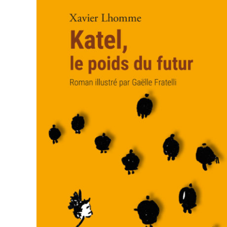
AJOUTER AU PANIER
/
APERÇU