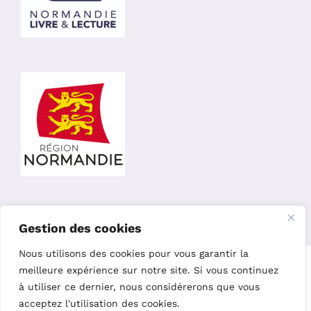
Gestion des cookies
Nous utilisons des cookies pour vous garantir la
Copyright 2023 – L’Oiseau Parleur Editions |
Site réalisé par
meilleure expérience sur notre site. Si vous continuez
Charline Budor
|
Création graphique par Nelly Chaillot
|
Site
à utiliser ce dernier, nous considérerons que vous
hébergé par Easy w3
acceptez l'utilisation des cookies.