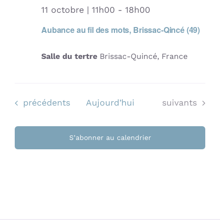
11 octobre | 11h00
-
18h00
Aubance au fil des mots, Brissac-Qincé (49)
Salle du tertre
Brissac-Quincé, France
Évènements
Évènements
précédents
Aujourd’hui
suivants
S’abonner au calendrier