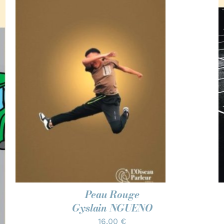
AJOUTER AU PANIER
/
APERÇU
Peau Rouge
Gyslain NGUENO
16.00
€