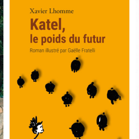
AJOUTER AU PANIER
/
APERÇU