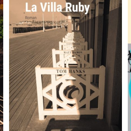
AJOUTER AU PANIER
/
APERÇU