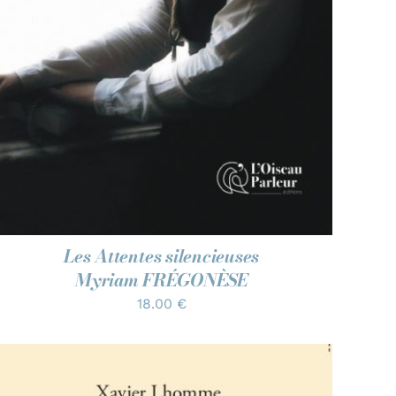
Les Attentes silencieuses
Myriam FRÉGONÈSE
18.00
€