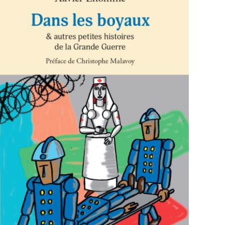
AJOUTER AU PANIER
/
APERÇU