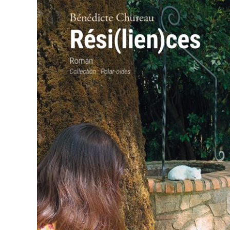
AJOUTER AU PANIER
/
APERÇU