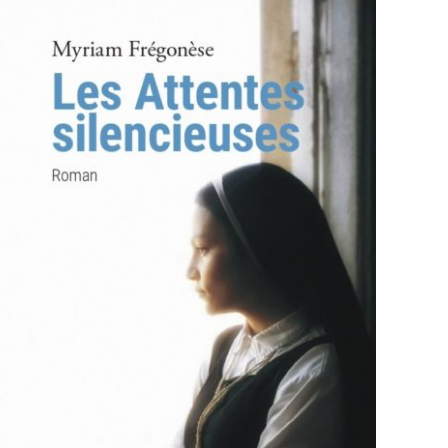
AJOUTER AU PANIER
/
APERÇU