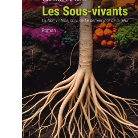
AJOUTER AU PANIER
/
APERÇU