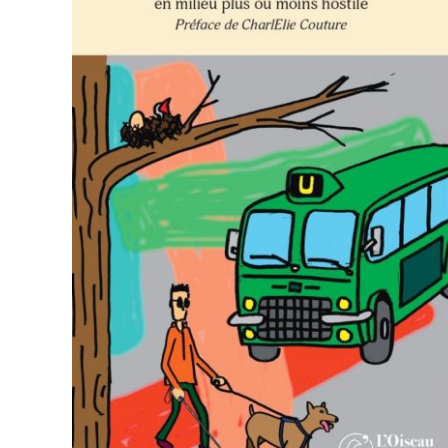
AJOUTER AU PANIER
/
APERÇU