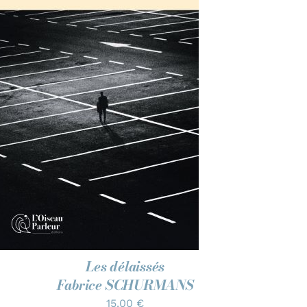
AJOUTER AU PANIER
/
APERÇU
Les délaissés
Fabrice SCHURMANS
15.00
€