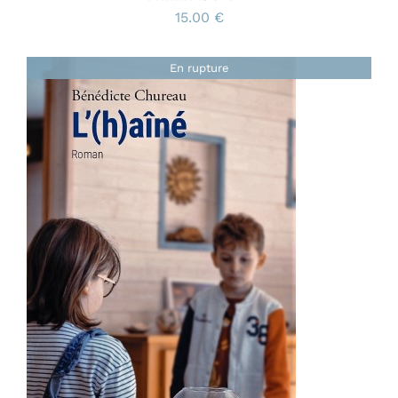
15.00
€
En rupture
Note
4.86
sur
DÉTAILS
5