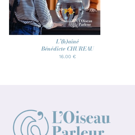
L’(h)aîné
Bénédicte CHUREAU
16.00
€