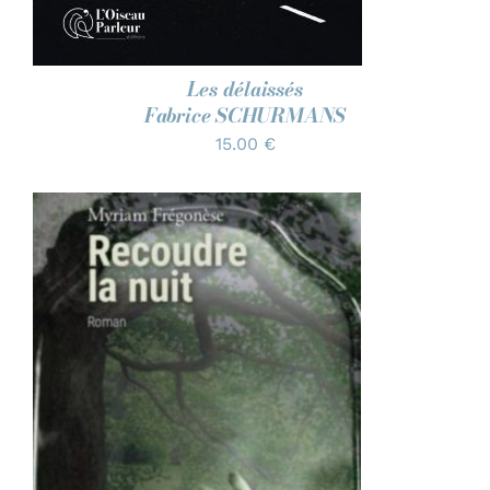
Les délaissés
Fabrice SCHURMANS
15.00
€
AJOUTER AU PANIER
/
DÉTAILS