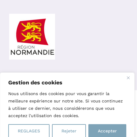
Gestion des cookies
Nous utilisons des cookies pour vous garantir la
Copyright 2023 – L’Oiseau Parleur Editions |
Site réalisé par
meilleure expérience sur notre site. Si vous continuez
Charline Budor
|
Création graphique par Nelly Chaillot
|
Site
à utiliser ce dernier, nous considérerons que vous
hébergé par Easy w3
acceptez l'utilisation des cookies.
REGLAGES
Rejeter
Accepter
Facebook
Instagram