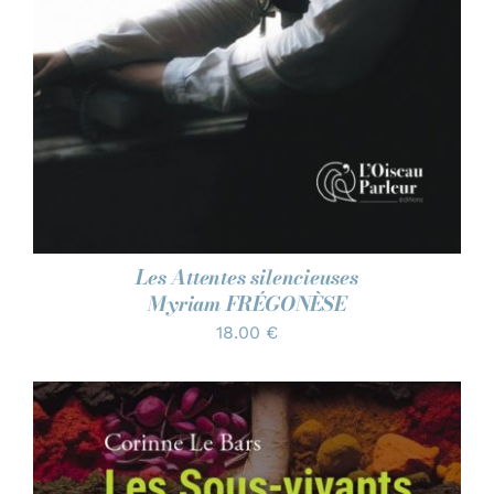
Les Attentes silencieuses
Myriam FRÉGONÈSE
18.00
€