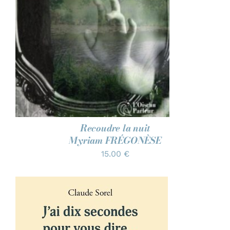
Recoudre la nuit
Myriam FRÉGONÈSE
15.00
€