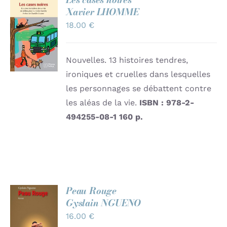
Xavier LHOMME
AJOUTER
18.00
€
AU
PANIER
/
DÉTAILS
Nouvelles. 13 histoires tendres,
ironiques et cruelles dans lesquelles
les personnages se débattent contre
les aléas de la vie.
ISBN : 978-2-
494255-08-1
160 p.
Peau Rouge
Gyslain NGUENO
AJOUTER
16.00
€
AU
PANIER