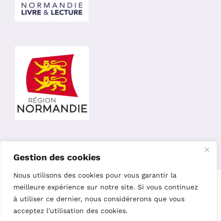
Gestion des cookies
Nous utilisons des cookies pour vous garantir la
Copyright 2023 – L’Oiseau Parleur Editions |
Site réalisé par
meilleure expérience sur notre site. Si vous continuez
Charline Budor
|
Création graphique par Nelly Chaillot
|
Site
à utiliser ce dernier, nous considérerons que vous
hébergé par Easy w3
acceptez l'utilisation des cookies.