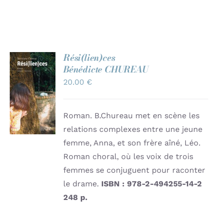
Contact
Rési(lien)ces
Bénédicte CHUREAU
AJOUTER
20.00
€
AU
PANIER
/
DÉTAILS
Roman. B.Chureau met en scène les
relations complexes entre une jeune
femme, Anna, et son frère aîné, Léo.
Roman choral, où les voix de trois
femmes se conjuguent pour raconter
le drame.
ISBN : 978-2-494255-14-2
248 p.