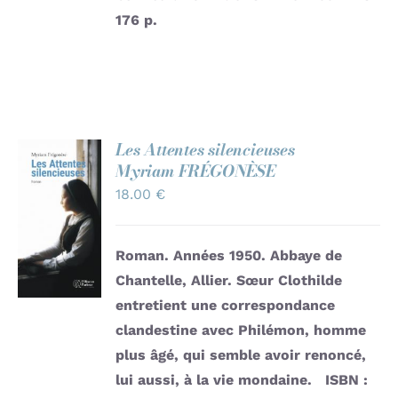
176 p.
Les Attentes silencieuses
Myriam FRÉGONÈSE
AJOUTER
18.00
€
AU
PANIER
/
Roman. Années 1950. Abbaye de
DÉTAILS
Chantelle, Allier. Sœur Clothilde
entretient une correspondance
clandestine avec Philémon, homme
plus âgé, qui semble avoir renoncé,
lui aussi, à la vie mondaine.
ISBN :