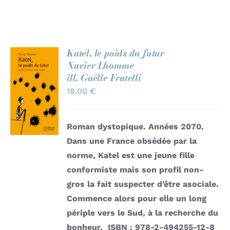
Katel, le poids du futur
Xavier Lhomme
AJOUTER
ill. Gaëlle Fratelli
AU
18.00
€
PANIER
/
DÉTAILS
Roman dystopique. Années 2070.
Dans une France obsédée par la
norme, Katel est une jeune fille
conformiste mais son profil non-
gros la fait suspecter d'être asociale.
Commence alors pour elle un long
périple vers le Sud, à la recherche du
bonheur.
ISBN : 978-2-494255-12-8