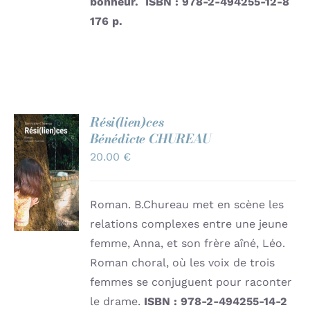
bonheur.
ISBN : 978-2-494255-12-8
176 p.
Rési(lien)ces
Bénédicte CHUREAU
AJOUTER
20.00
€
AU
PANIER
/
DÉTAILS
Roman. B.Chureau met en scène les
relations complexes entre une jeune
femme, Anna, et son frère aîné, Léo.
Roman choral, où les voix de trois
femmes se conjuguent pour raconter
le drame.
ISBN : 978-2-494255-14-2