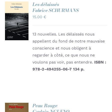
Les délaissés
Fabrice SCHURMANS
AJOUTER
15.00
€
AU
PANIER
/
DÉTAILS
13 nouvelles. Les délaissés nous
appellent du fond de notre mauvaise
conscience et nous obligent à
regarder à côté, ce que nous ne
voulons pas voir, pas entendre.
ISBN :
978-2-494255-06-7
134 p.
Peau Rouge
Gyslain NGUENO