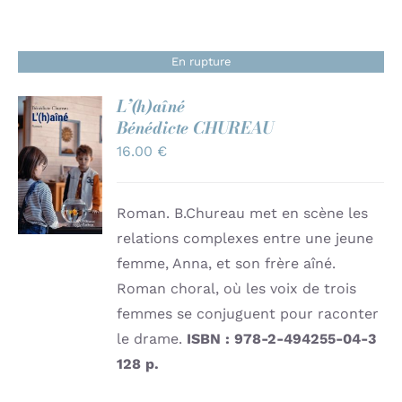
Contact
En rupture
L’(h)aîné
Bénédicte CHUREAU
16.00
€
Note
4.86
sur
DÉTAILS
5
Roman. B.Chureau met en scène les
relations complexes entre une jeune
femme, Anna, et son frère aîné.
Roman choral, où les voix de trois
femmes se conjuguent pour raconter
le drame.
ISBN : 978-2-494255-04-3
128 p.