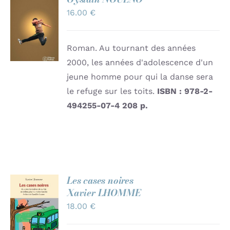
AJOUTER
16.00
€
AU
PANIER
/
DÉTAILS
Roman. Au tournant des années
2000, les années d'adolescence d'un
jeune homme pour qui la danse sera
le refuge sur les toits.
ISBN : 978-2-
494255-07-4
208 p.
Les cases noires
Xavier LHOMME
AJOUTER
18.00
€
AU
PANIER
/