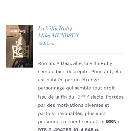
La Villa Ruby
Mika MUNDSEN
AJOUTER
AU
19.80
€
PANIER
/
DÉTAILS
Roman. A Deauville, la Villa Ruby
semble bien décrépite. Pourtant, elle
est habitée par un étrange
personnage qui semble tout droit
ème
issu de la fin du 19
siècle. Portées
par des motivations diverses et
parfois inavouables, plusieurs
personnes mènent l’enquête.
ISBN :
978-2-494255-10-4
648 p.