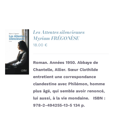
Les Attentes silencieuses
Myriam FRÉGONÈSE
AJOUTER
18.00
€
AU
PANIER
/
Roman. Années 1950. Abbaye de
DÉTAILS
Chantelle, Allier. Sœur Clothilde
entretient une correspondance
clandestine avec Philémon, homme
plus âgé, qui semble avoir renoncé,
lui aussi, à la vie mondaine.
ISBN :
978-2-494255-13-5
134 p.