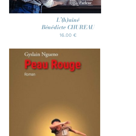
L’(h)aîné
Bénédicte CHUREAU
16.00
€
AJOUTER AU PANIER
/
DÉTAILS