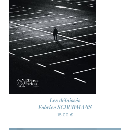
AJOUTER AU PANIER
/
DÉTAILS
Les délaissés
Fabrice SCHURMANS
15.00
€