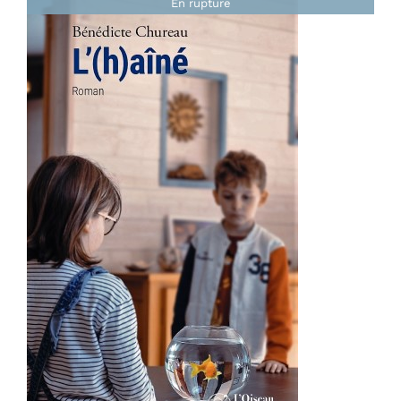
En rupture
Note
4.86
sur
DÉTAILS
5