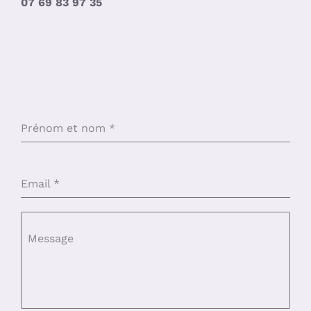
07 69 83 97 35
Prénom et nom
*
Email
*
Message