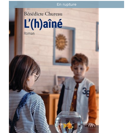
En rupture
Note
4.86
sur
DÉTAILS
5