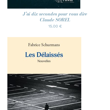
J’ai dix secondes pour vous dire
Claude SOREL
15.00
€
AJOUTER AU PANIER
/
DÉTAILS