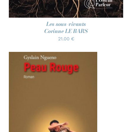
Les sous-vivants
Corinne LE BARS
21.00
€
AJOUTER AU PANIER
/
DÉTAILS