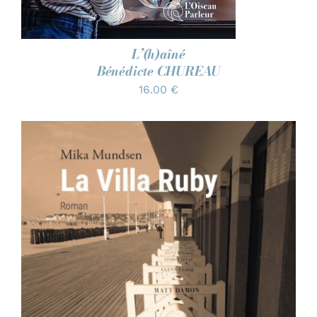
L’(h)aîné
Bénédicte CHUREAU
16.00
€