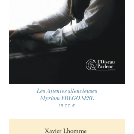
Les Attentes silencieuses
Myriam FRÉGONÈSE
18.00
€