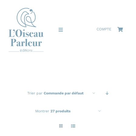
Passer
au
contenu
COMPTE
Toggle
Navigation
Accueil
La Maison
Le catalogue
Trier par
Commande par défaut
Les auteurs
Montrer
27 produits
Actualités