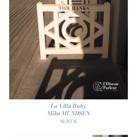
AJOUTER AU PANIER
/
DÉTAILS
La Villa Ruby
Mika MUNDSEN
19.80
€