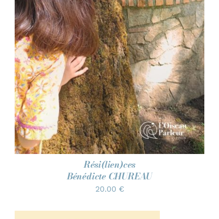
Rési(lien)ces
Bénédicte CHUREAU
20.00
€