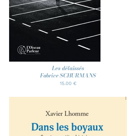
Les délaissés
Fabrice SCHURMANS
15.00
€