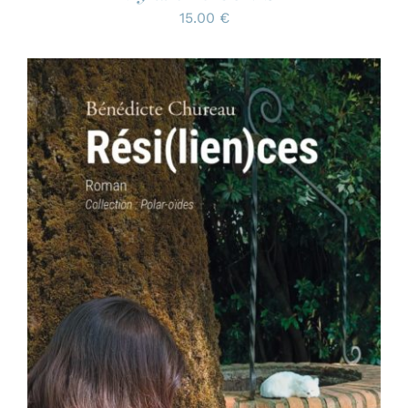
15.00
€
AJOUTER AU PANIER
/
DÉTAILS